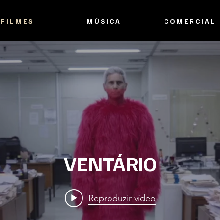
F I L M E S
M Ú S I C A
C O M E R C I A L
VENTÁRIO
Reproduzir vídeo